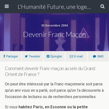
L'Humanité Future, une loge du Grand Orient de France fondée en Essonne en 1907 se réunissant à Paris XIII
30 Décembre 2004
Devenir Franc Maçon
Partager
Tweeter
Épingler
E-mail
SMS
Comment devenir Franc-maçon au sein du Grand
Orient de France ?
On peut être intéressé par la Franc-maçonnerie soit parce
qu’un ami vous en a parlé, soit parce qu’on l’a découverte à
l’occasion de lectures ou de recherches personnelles.
Si vous
habitez Paris, en Essonne ou la petite