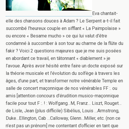
Eva chantait-
elle des chansons douces à Adam ? Le Serpent a-t-il fait
succombé l’heureux couple en sifflant « La Paimpolaise »
ou encore « Besame mucho » ce qui lui valut d’être
condamné à succomber à son tour au charme de la flûte du
fakir ? Voici 2 questions majeures que je me suis posées
en abordant ce travail, en tâtonnant « diablement » je
l’avoue. Après avoir hésité entre faire un docte exposé sur
la théorie musicale et l’évolution du solfège à travers les
âges, d’une part, et transformer notre vénérable Temple en
salle de concert maçonnique de nos vénérables FF :. ou
amis [attention concours d’érudition musico-maçonnique
facile pour tout F :. ! : Wolfgang…M, Franz… Liszt, Rouget…
de Lisle, Jean (plus difficile) Sibélius, Louis …Armstrong,
Duke…Ellington, Cab …Calloway, Glenn…Miller, etc. (non ce
n’est pas un prénom] me contentant d’officier en tant que