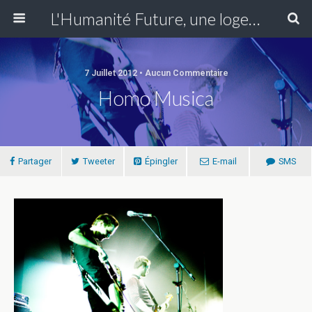
L'Humanité Future, une loge du Grand Orient de France fondée en Essonne en 1907 se réunissant à Paris XIII
7 Juillet 2012 • Aucun Commentaire
Homo Musica
Partager
Tweeter
Épingler
E-mail
SMS