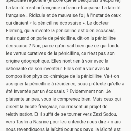
spécialité régionale (encore que le beaujolais s’exporte).
La laïcité n’est ni française ni franco-française. La laïcité
française… Ridicule et de mauvaise foi, à l’instar de ceux
qui diraient « la pénicilline écossaise ». Le docteur
Fleming, qui a inventé la pénicilline est bien écossais,
mais quand on parle de pénicilline, dit-on la pénicilline
écossaise ? Non, parce qu’on sait bien que ce qui fonde
les vertus curatives de la pénicilline, ce n’est pas son
origine géographique. Elles n’ont rien à voir avec la
nationalité de son inventeur. Elles ont à voir avec la
composition physico-chimique de la pénicilline. Va-t-on
assigner la pénicilline à résidence, sous prétexte qu’elle a
été inventée par un écossais ? Evidemment non. Je
plaisante un peu, vous le comprenez bien. Mais ceux qui
disent la laïcité française, nourrissent un projet de
relativisation. Et il suffit de se tourner vers Zazi Sadou,
vers Taslima Nasrine pour les entendre nous dire « mais
nous revendiquons la laïcité pour nos pays. la laïcité est