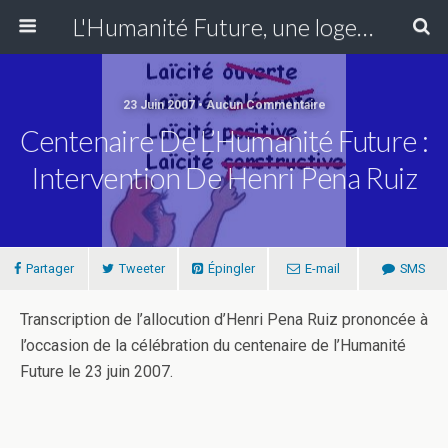
L'Humanité Future, une loge du Grand Orient de France fondée en Essonne en 1907 se réunissant à Paris XIII
23 Juin 2007 • Aucun Commentaire
Centenaire De L’Humanité Future :
Intervention De Henri Pena Ruiz
Partager
Tweeter
Épingler
E-mail
SMS
Transcription de l’allocution d’Henri Pena Ruiz prononcée à
l’occasion de la célébration du centenaire de l’Humanité
Future le 23 juin 2007.