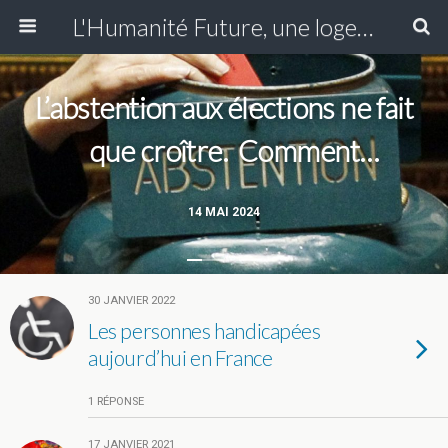
L'Humanité Future, une loge du Grand Orient de France fondée en Essonne en 1907 se réunissant à Paris XIII
L’abstention aux élections ne fait
que croître. Comment
réconcilier les électeurs avec le
14 MAI 2024
fonctionnement de la démocratie
?
30 JANVIER 2022
Les personnes handicapées
aujourd’hui en France
1 RÉPONSE
17 JANVIER 2021