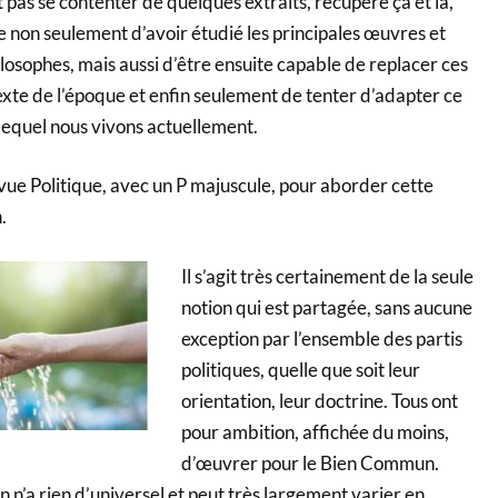
t pas se contenter de quelques extraits, récupéré ça et là,
le non seulement d’avoir étudié les principales œuvres et
osophes, mais aussi d’être ensuite capable de replacer ces
exte de l’époque et enfin seulement de tenter d’adapter ce
lequel nous vivons actuellement.
e vue Politique, avec un P majuscule, pour aborder cette
.
Il s’agit très certainement de la seule
notion qui est partagée, sans aucune
exception par l’ensemble des partis
politiques, quelle que soit leur
orientation, leur doctrine. Tous ont
pour ambition, affichée du moins,
d’œuvrer pour le Bien Commun.
 n’a rien d’universel et peut très largement varier en