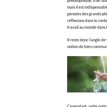
philosophique, il ne fau
mais il est indispensab
pensées des grands phil
réflexions dans le cont
travail au monde dans 
Il reste donc l’angle d
notion de bien commun
Cependant, cette notion