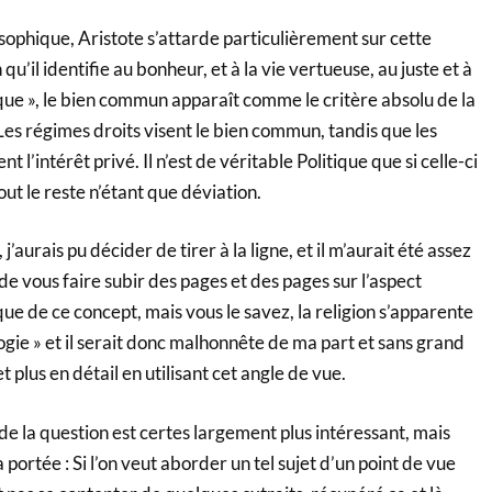
sophique, Aristote s’attarde particulièrement sur cette
’il identifie au bonheur, et à la vie vertueuse, au juste et à
ique », le bien commun apparaît comme le critère absolu de la
Les régimes droits visent le bien commun, tandis que les
 l’intérêt privé. Il n’est de véritable Politique que si celle-ci
ut le reste n’étant que déviation.
j’aurais pu décider de tirer à la ligne, et il m’aurait été assez
t de vous faire subir des pages et des pages sur l’aspect
que de ce concept, mais vous le savez, la religion s’apparente
logie » et il serait donc malhonnête de ma part et sans grand
et plus en détail en utilisant cet angle de vue.
de la question est certes largement plus intéressant, mais
portée : Si l’on veut aborder un tel sujet d’un point de vue