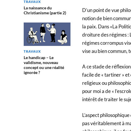
TRAVAUX
La naissance du
D’un point de vue philo
Christianisme (partie 2)
notion de bien commun qu
la paix. Dans «La Polit
droiture des régimes : 
régimes corrompus visent
vise au bien commun, to
TRAVAUX
Le handicap – Le
validisme, nouveau
A ce stade de réflexion, 
concept ou une réalité
ignorée ?
facile de « tartiner » e
religieux ou philosophi
pour moi a de « l’escro
intérêt de traiter le suj
L’aspect philosophique 
pas véritablement à ma 