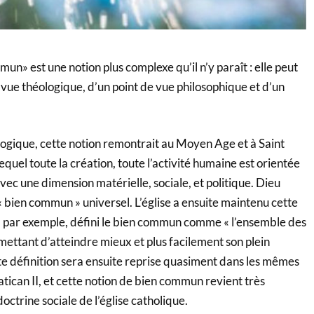
un» est une notion plus complexe qu’il n’y paraît : elle peut
e vue théologique, d’un point de vue philosophique et d’un
logique, cette notion remontrait au Moyen Age et à Saint
quel toute la création, toute l’activité humaine est orientée
ec une dimension matérielle, sociale, et politique. Dieu
« bien commun » universel. L’église a ensuite maintenu cette
, par exemple, défini le bien commun comme « l’ensemble des
mettant d’atteindre mieux et plus facilement son plein
e définition sera ensuite reprise quasiment dans les mêmes
atican II, et cette notion de bien commun revient très
octrine sociale de l’église catholique.