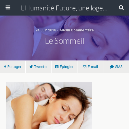
L'Humanité Future, une loge du Grand Orient de France fondée en Essonne en 1907 se réunissant à Paris XIII
24 Juin 2018 • Aucun Commentaire
Le Sommeil
Partager
Tweeter
Épingler
E-mail
SMS