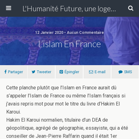
L'Humanité Future, une loge du Grand Orient de France fondée en Essonne en 1907 se réunissant à Paris XIII
12 Janvier 2020 • Aucun Commentaire
L’islam En France
Partager
Tweeter
Épingler
E-mail
SMS
Cette planche plutôt que l’Islam en France aurait dû
s’appeler l’Islam de France ou même l’Islam français si
j’avais repris mot pour mot le titre du livre d’Hakim El
Karoui.
Hakim El Karoui normalien, titulaire d’un DEA de
géopolitique, agrégé de géographie, essayiste, qui a été
conseiller de Jean-Pierre Raffarin quand il était 1er