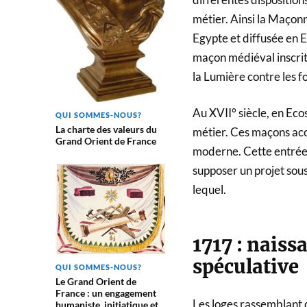
métier. Ainsi la Maçonn
Egypte et diffusée en E
maçon médiéval inscrit 
la Lumière contre les f
Au XVII° siècle, en Ec
QUI SOMMES-NOUS?
La charte des valeurs du
métier. Ces maçons acc
Grand Orient de France
moderne. Cette entrée 
supposer un projet sou
lequel.
1717 : nais
spéculative
QUI SOMMES-NOUS?
Le Grand Orient de
France : un engagement
Les loges rassemblant d
humaniste, initiatique et