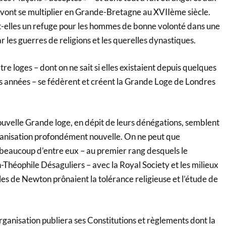
vont se multiplier en Grande-Bretagne au XVIIème siècle.
t-elles un refuge pour les hommes de bonne volonté dans une
 les guerres de religions et les querelles dynastiques.
e loges – dont on ne sait si elles existaient depuis quelques
 années – se fédèrent et créent la Grande Loge de Londres
ouvelle Grande loge, en dépit de leurs dénégations, semblent
ganisation profondément nouvelle. On ne peut que
 beaucoup d’entre eux – au premier rang desquels le
Théophile Désaguliers – avec la Royal Society et les milieux
es de Newton prônaient la tolérance religieuse et l’étude de
ganisation publiera ses Constitutions et règlements dont la