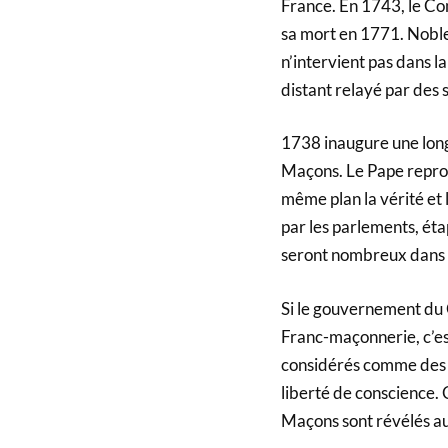
France. En 1743, le Com
sa mort en 1771. Noble 
n’intervient pas dans l
distant relayé par des s
1738 inaugure une long
Maçons. Le Pape reproch
même plan la vérité et 
par les parlements, étap
seront nombreux dans l
Si le gouvernement du C
Franc-maçonnerie, c’est
considérés comme des o
liberté de conscience. 
Maçons sont révélés au 