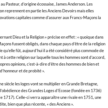
 au Pasteur, d’origine écossaise, James Anderson. Les
on reprennent en partie les Anciens Devoirs mais elles
novations capitales comme d’assurer aux Francs-Maçons la
ernant Dieu et la Religion » précise en effet : « quoique dans
Maçons fussent obligés, dans chaque pays d’être de la religion
le qu’elle fût, aujourd’hui il a été considéré plus commode de
t à cette religion sur laquelle tous les hommes sont d’accord,
ropres opinions, c’est-à-dire d’être des hommes de bien et
’honneur et de probité ».
e siècle les loges vont se multiplier en Grande Bretagne,
s l’obédience des Grandes Loges d’Ecosse (fondée en 1736)
de 1717). Celle-ci verra apparaître une rivale en 1751, une
te, bien que plus récente, « des Anciens ».