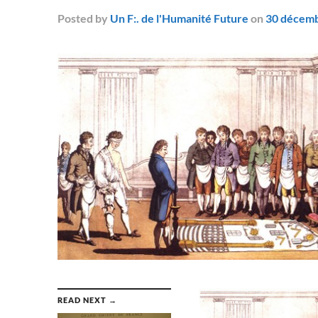
Posted
by
Un F:. de l'Humanité Future
on
30 décem
READ NEXT →