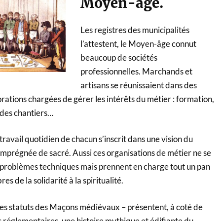
Moyen-âge.
Les registres des municipalités
l’attestent, le Moyen-âge connut
beaucoup de sociétés
professionnelles. Marchands et
artisans se réunissaient dans des
rations chargées de gérer les intérêts du métier : formation,
 des chantiers…
travail quotidien de chacun s’inscrit dans une vision du
prégnée de sacré. Aussi ces organisations de métier ne se
es problèmes techniques mais prennent en charge tout un pan
es de la solidarité à la spiritualité.
les statuts des Maçons médiévaux – présentent, à coté de
s réglementaires, une histoire mythique et édifiante du