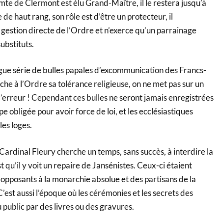
te de Clermont est élu Grand-Maître, il le restera jusqu’à
de haut rang, son rôle est d’être un protecteur, il
a gestion directe de l’Ordre et n’exerce qu’un parrainage
ubstituts.
ue série de bulles papales d’excommunication des Francs-
e à l’Ordre sa tolérance religieuse, on ne met pas sur un
l’erreur ! Cependant ces bulles ne seront jamais enregistrées
e obligée pour avoir force de loi, et les ecclésiastiques
es loges.
ardinal Fleury cherche un temps, sans succès, à interdire la
 qu’il y voit un repaire de Jansénistes. Ceux-ci étaient
pposants à la monarchie absolue et des partisans de la
C’est aussi l’époque où les cérémonies et les secrets des
public par des livres ou des gravures.