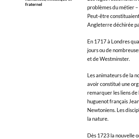
fraternel
problèmes du métier – 
Peut-être constituaien
Angleterre déchirée par
En 1717 à Londres quatr
jours ou de nombreuses
et de Westminster.
Les animateurs de la n
avoir constitué une or
remarquer les liens de
huguenot français Jean-
Newtoniens. Les discipl
la nature.
Dès 1723 la nouvelle or